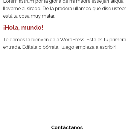
Lorem fistrum por la gloria de mi madre esse jarl aliqua
llevame al sircoo. De la pradera ullamco qué dise usteer
está la cosa muy malar.
¡Hola, mundo!
Te damos la bienvenida a WordPress. Esta es tu primera
entrada. Edítala o bórrala, ¡luego empieza a escribir!
¿Listo para encontrar
tu próximo coche?
En Romero Motor hacemos que comprar o
vender tu coche sea fácil, rápido y seguro.
Explora nuestro catálogo o solicita una tasación
sin compromiso.
Contáctanos