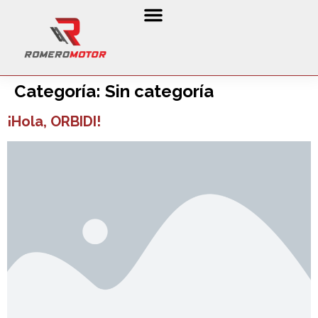
Coches por encargo
Compramos su coche
Categoría:
Sin categoría
¡Hola, ORBIDI!