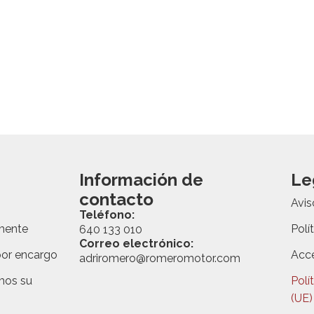
Información de
Le
contacto
Avis
Teléfono:
mente
Polí
640 133 010
Correo electrónico:
or encargo
Acce
adriromero@romeromotor.com
os su
Polí
(UE)